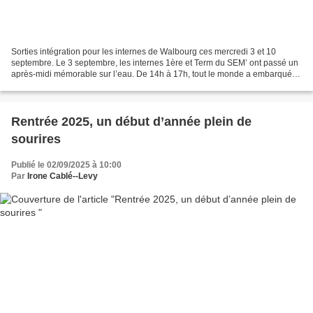
Sorties intégration pour les internes de Walbourg ces mercredi 3 et 10
septembre. Le 3 septembre, les internes 1ère et Term du SEM’ ont passé un
après-midi mémorable sur l’eau. De 14h à 17h, tout le monde a embarqué
pour une sortie en canoë de 9km, au...
Rentrée 2025, un début d’année plein de
sourires
Publié le 02/09/2025 à 10:00
Par
Irone Cablé--Levy