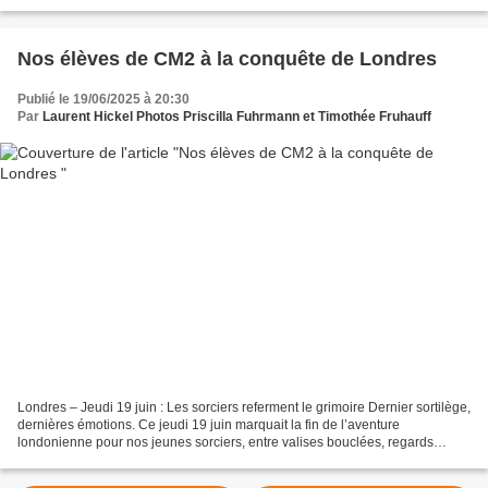
collectif, jeux de société...
Nos élèves de CM2 à la conquête de Londres
Publié le 19/06/2025 à 20:30
Par
Laurent Hickel Photos Priscilla Fuhrmann et Timothée Fruhauff
Londres – Jeudi 19 juin : Les sorciers referment le grimoire Dernier sortilège,
dernières émotions. Ce jeudi 19 juin marquait la fin de l’aventure
londonienne pour nos jeunes sorciers, entre valises bouclées, regards
échangés et larmes discrètes au moment...