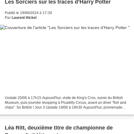
Les Sorciers sur les traces d’Harry Potter
Publié le 19/06/2024 à 17:30
Par
Laurent Hickel
Uodate 20/06 à 17h15 Aujourd'hui, visite de King's Cros, suivie du British
Museum, puis journée shopping à Picadilly Circus, avant un diner "fish and
chips". So British ! Jour 3 Update 19/06 à 18h30 Aujourd'hui, promenade
dans Oxford, visite guidée puis...
Léa Ritt, deuxième titre de championne de