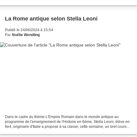
récompenser les efforts de...
La Rome antique selon Stella Leoni
Publié le 24/06/2024 à 15:54
Par
Noélie Wendling
Dans le cadre du thème L'Empire Romain dans le monde antique au
programme de l'enseignement de l'Histoire en 6ème, Stella Leoni, élève en
6e4, originaire d'Italie a proposé à sa classe, cette semaine, un bref cours
sur la culture italienne. A travers...