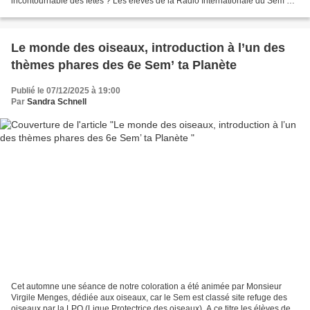
incontournable des fêtes ? Les élèves de la Radio Internationale du Sem de
Walbourg (RISW) vous donnent...
Le monde des oiseaux, introduction à l’un des
thèmes phares des 6e Sem’ ta Planète
Publié le 07/12/2025 à 19:00
Par
Sandra Schnell
Cet automne une séance de notre coloration a été animée par Monsieur
Virgile Menges, dédiée aux oiseaux, car le Sem est classé site refuge des
oiseaux par la LPO (Ligue Protectrice des oiseaux). A ce titre les élèves de