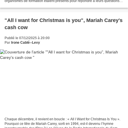
organismes de formation étaient présents pour répondre à leurs questions et
les guider dans la construction...
"All I want for Christmas is you", Mariah Carey's
cash cow
Publié le 07/12/2025 à 20:00
Par
Irone Cablé--Levy
Chaque décembre, il revient en boucle : « All I Want for Christmas Is You ».
Pourquoi ce titre de Mariah Carey, sorti en 1994, est-il devenu l’hymne