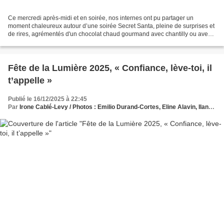
Ce mercredi après-midi et en soirée, nos internes ont pu partager un
moment chaleureux autour d’une soirée Secret Santa, pleine de surprises et
de rires, agrémentés d'un chocolat chaud gourmand avec chantilly ou avec
guimauves. . La soirée s’est poursuivie...
Fête de la Lumière 2025, « Confiance, lève-toi, il
t’appelle »
Publié le 16/12/2025 à 22:45
Par
Irone Cablé-Levy / Photos : Emilio Durand-Cortes, Eline Alavin, Ilana Rieffel, Leo Thith, Clement Tran, Chloe Roussel, Noa Mandelli-Schaeffer, Romain Lang et Paul-Henri Schrodi