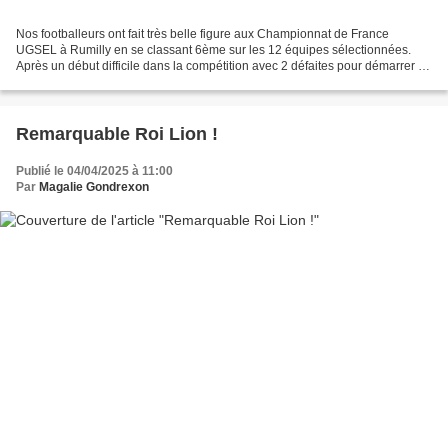
Nos footballeurs ont fait très belle figure aux Championnat de France
UGSEL à Rumilly en se classant 6ème sur les 12 équipes sélectionnées.
Après un début difficile dans la compétition avec 2 défaites pour démarrer la
phase poule (1-0 face au lycée Robert...
Remarquable Roi Lion !
Publié le 04/04/2025 à 11:00
Par
Magalie Gondrexon