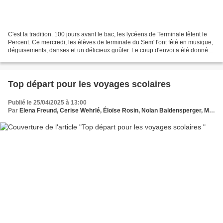
C'est la tradition. 100 jours avant le bac, les lycéens de Terminale fêtent le
Percent. Ce mercredi, les élèves de terminale du Sem' l'ont fêté en musique,
déguisements, danses et un délicieux goûter. Le coup d'envoi a été donné
dès le matin avec défilés...
Top départ pour les voyages scolaires
Publié le 25/04/2025 à 13:00
Par
Elena Freund, Cerise Wehrlé, Éloïse Rosin, Nolan Baldensperger, Mathilde Lanoix, Noélie Wendling, Marie Bardol et Emilio Durand-Cortes