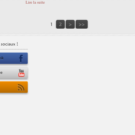
Lire la suite
1
2
>
>>
sociaux !
ok
be