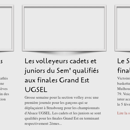
s
Les volleyeurs cadets et
Le S
juniors du Sem' qualifiés
fina
athis
aux finales Grand Est
Victoire
une
baskett
UGSEL
lèves
Mulhous
in des
79. Voic
Grosse semaine pour la section volley avec une
tion
inter a
première journée pour les garçons qui se
le 5 févri
déplaçaient à Strasbourg pour les championnats
d'Alsace UGSEL. Les cadets et les juniors se sont
Lire la 
qualifiés pour les finales Grand Est en terminant
respectivement 2èmes...