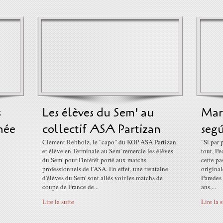
s
Les élèves du Sem' au
Marí
née
collectif ASA Partizan
seg
Clement Rebholz, le "capo" du KOP ASA Partizan
"Si par 
et élève en Terminale au Sem' remercie les élèves
tout, Pe
du Sem' pour l'intérêt porté aux matchs
cette pa
professionnels de l'ASA. En effet, une trentaine
original
d'élèves du Sem' sont allés voir les matchs de
Paredes
coupe de France de...
ans,...
Lire la suite
Lire la 