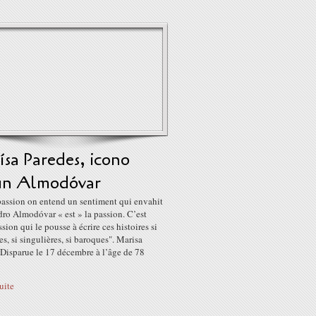
sa Paredes, icono
ún Almodóvar
passion on entend un sentiment qui envahit
dro Almodóvar « est » la passion. C’est
ssion qui le pousse à écrire ces histoires si
es, si singulières, si baroques". Marisa
 Disparue le 17 décembre à l’âge de 78
suite