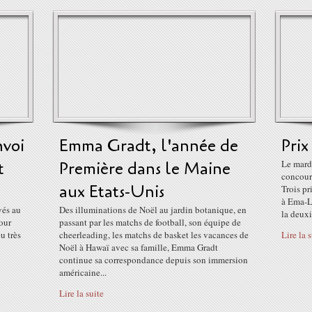
nvoi
Emma Gradt, l'année de
Prix
t
Première dans le Maine
Le mardi
concours
aux Etats-Unis
Trois pr
à Ema-L
vés au
Des illuminations de Noël au jardin botanique, en
la deuxi
our
passant par les matchs de football, son équipe de
u très
cheerleading, les matchs de basket les vacances de
Lire la 
Noël à Hawaï avec sa famille, Emma Gradt
continue sa correspondance depuis son immersion
américaine...
Lire la suite