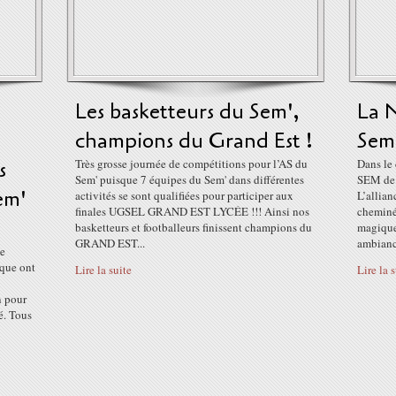
Les basketteurs du Sem',
La N
champions du Grand Est !
Sem
s
Très grosse journée de compétitions pour l’AS du
Dans le 
Sem' puisque 7 équipes du Sem' dans différentes
SEM de 
em'
activités se sont qualifiées pour participer aux
L’allian
finales UGSEL GRAND EST LYCÉE !!! Ainsi nos
cheminé
basketteurs et footballeurs finissent champions du
magique
GRAND EST...
ambianc
ne
ique ont
Lire la suite
Lire la 
n pour
té. Tous