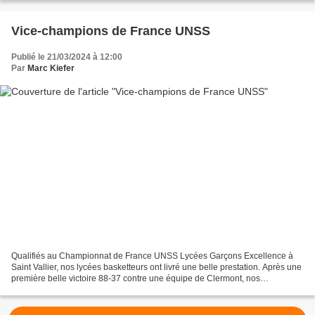
Vice-champions de France UNSS
Publié le 21/03/2024 à 12:00
Par
Marc Kiefer
Qualifiés au Championnat de France UNSS Lycées Garçons Excellence à
Saint Vallier, nos lycées basketteurs ont livré une belle prestation. Après une
première belle victoire 88-37 contre une équipe de Clermont, nos
basketteurs ont perdu 48-68 la deuxième...