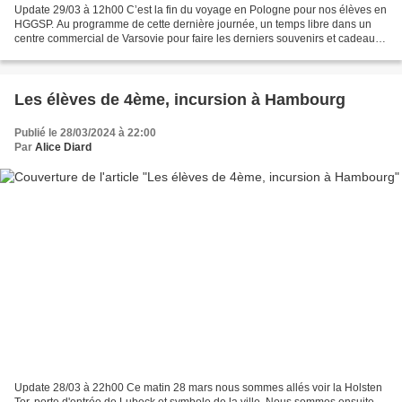
Update 29/03 à 12h00 C’est la fin du voyage en Pologne pour nos élèves en
HGGSP. Au programme de cette dernière journée, un temps libre dans un
centre commercial de Varsovie pour faire les derniers souvenirs et cadeaux.
Je voulais tous simplement remercier...
Les élèves de 4ème, incursion à Hambourg
Publié le 28/03/2024 à 22:00
Par
Alice Diard
Update 28/03 à 22h00 Ce matin 28 mars nous sommes allés voir la Holsten
Tor, porte d'entrée de Lubeck et symbole de la ville. Nous sommes ensuite