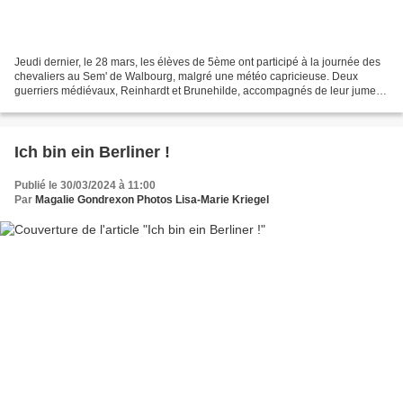
Jeudi dernier, le 28 mars, les élèves de 5ème ont participé à la journée des
chevaliers au Sem' de Walbourg, malgré une météo capricieuse. Deux
guerriers médiévaux, Reinhardt et Brunehilde, accompagnés de leur jument
Cherry sont venus présenter aux élèves...
Ich bin ein Berliner !
Publié le 30/03/2024 à 11:00
Par
Magalie Gondrexon Photos Lisa-Marie Kriegel