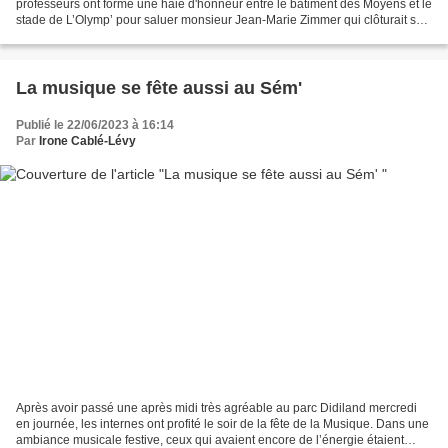
professeurs ont formé une haie d'honneur entre le bâtiment des Moyens et le
stade de L’Olymp’ pour saluer monsieur Jean-Marie Zimmer qui clôturait sa
carrière d'enseignant avec...
La musique se fête aussi au Sém'
Publié le 22/06/2023 à 16:14
Par
Irone Cablé-Lévy
Après avoir passé une après midi très agréable au parc Didiland mercredi
en journée, les internes ont profité le soir de la fête de la Musique. Dans une
ambiance musicale festive, ceux qui avaient encore de l’énergie étaient