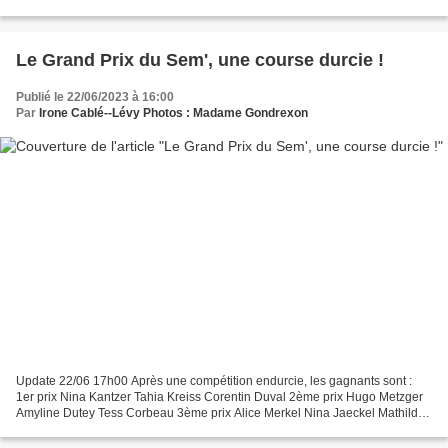
accompagnés de monsieur Hickel...
Le Grand Prix du Sem', une course durcie !
Publié le 22/06/2023 à 16:00
Par
Irone Cablé--Lévy Photos : Madame Gondrexon
Update 22/06 17h00 Après une compétition endurcie, les gagnants sont :
1er prix Nina Kantzer Tahia Kreiss Corentin Duval 2ème prix Hugo Metzger
Amyline Dutey Tess Corbeau 3ème prix Alice Merkel Nina Jaeckel Mathilde
Lanoix Prix du Salon 1er Antoine Klein...