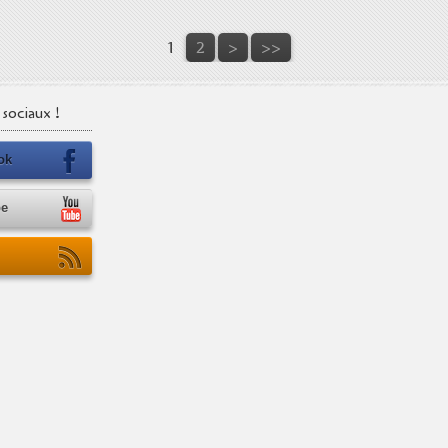
1
2
>
>>
sociaux !
ok
be