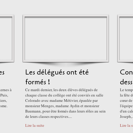
es
Les délégués ont été
Con
formés !
dess
ternes à
Ce mardi dernier, les deux élèves délégués de
Le temps
 Puis,
chaque classe du collège ont été conviés en salle
la fête 
iers,
Colorado avec madame Métivier, épaulée par
cœur de 
isme.
monsieur Menges, madame Aydin et monsieur
l'équipe
Baumann, pour être formés dans leurs rôles au sein
d'un cal
de leurs classes respectives....
Joseph,.
Lire la suite
Lire la 