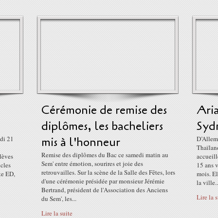
Cérémonie de remise des
Ari
diplômes, les bacheliers
Syd
ndi 21
mis à l'honneur
D’Allem
Thaïland
Remise des diplômes du Bac ce samedi matin au
élèves
accueill
Sem' entre émotion, sourires et joie des
icles
15 ans 
retrouvailles. Sur la scène de la Salle des Fêtes, lors
te ED,
mois. El
d'une cérémonie présidée par monsieur Jérémie
la ville..
Bertrand, président de l'Association des Anciens
Lire la 
du Sem', les...
Lire la suite