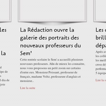
les
La Rédaction ouvre la
Les
galerie des portraits des
bril
nouveaux professeurs du
dép
 la
Sem'
Après av
les coll
Cette rentrée scolaire le Sem' a accueilli plusieurs
les meil
nouveaux professeurs. Afin de mieux les connaitre,
cross dé
nd
nous vous proposons un petit zoom sur certains
performa
uipe de
d'entre eux. Monsieur Poissant, professeur de
5 équipe
s
français, madame Voltz, professeure d'anglais et
l dia de
Lire la 
monsieur...
 joie
Lire la suite