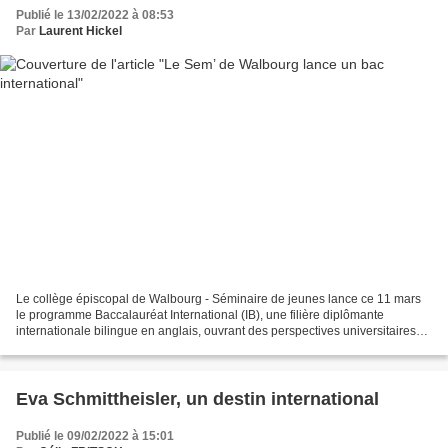
Publié le 13/02/2022 à 08:53
Par
Laurent Hickel
Le collège épiscopal de Walbourg - Séminaire de jeunes lance ce 11 mars
le programme Baccalauréat International (IB), une filière diplômante
internationale bilingue en anglais, ouvrant des perspectives universitaires
partout dans le monde. C’est une graine...
Eva Schmittheisler, un destin international
Publié le 09/02/2022 à 15:01