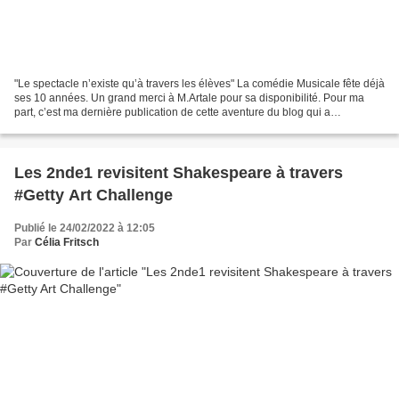
"Le spectacle n’existe qu’à travers les élèves" La comédie Musicale fête déjà
ses 10 années. Un grand merci à M.Artale pour sa disponibilité. Pour ma
part, c’est ma dernière publication de cette aventure du blog qui a
commencé le jeudi 26 septembre 2013.Il...
Les 2nde1 revisitent Shakespeare à travers
#Getty Art Challenge
Publié le 24/02/2022 à 12:05
Par
Célia Fritsch