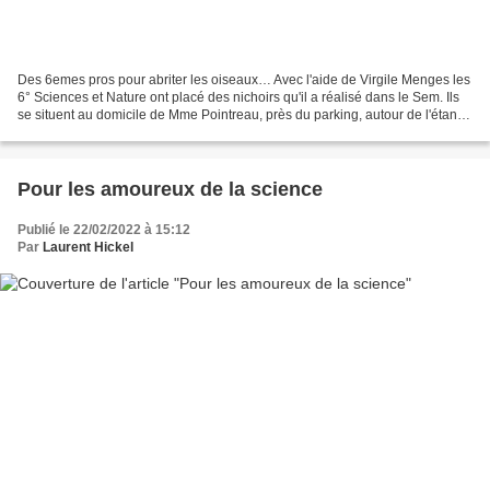
Des 6emes pros pour abriter les oiseaux… Avec l'aide de Virgile Menges les
6° Sciences et Nature ont placé des nichoirs qu'il a réalisé dans le Sem. Ils
se situent au domicile de Mme Pointreau, près du parking, autour de l'étang
et dans le jardin potager....
Pour les amoureux de la science
Publié le 22/02/2022 à 15:12
Par
Laurent Hickel