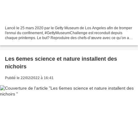
Lancé le 25 mars 2020 par le Getty Museum de Los Angeles afin de tromper
l'ennui du confinement, #GettyMuseumChallenge est reconduit depuis
chaque printemps. Le but? Reproduire des chefs-d’œuvre avec ce qu’on a
sous la main : vêtements, objets du quotidien,...
Les 6emes science et nature installent des
nichoirs
Publié le 22/02/2022 à 16:41