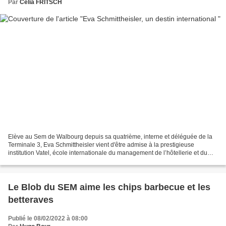
Par
Célia FRITSCH
Elève au Sem de Walbourg depuis sa quatrième, interne et déléguée de la
Terminale 3, Eva Schmittheisler vient d'être admise à la prestigieuse
institution Vatel, école internationale du management de l’hôtellerie et du
tourisme. Un succès qui se profilait...
Le Blob du SEM aime les chips barbecue et les
betteraves
Publié le 08/02/2022 à 08:00