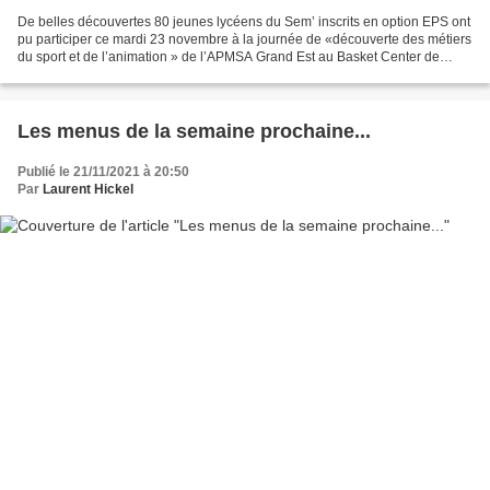
De belles découvertes 80 jeunes lycéens du Sem’ inscrits en option EPS ont
pu participer ce mardi 23 novembre à la journée de «découverte des métiers
du sport et de l’animation » de l’APMSA Grand Est au Basket Center de
Strasbourg. Nos lycéens accompagnés...
Les menus de la semaine prochaine...
Publié le 21/11/2021 à 20:50
Par
Laurent Hickel