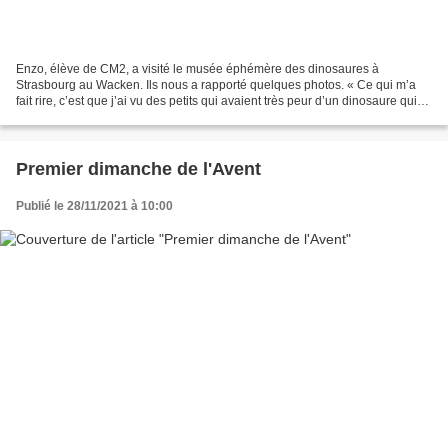
Enzo, élève de CM2, a visité le musée éphémère des dinosaures à
Strasbourg au Wacken. Ils nous a rapporté quelques photos. « Ce qui m’a
fait rire, c’est que j’ai vu des petits qui avaient très peur d’un dinosaure qui
était piloté par quelqu’un. Ils avaient...
Premier dimanche de l'Avent
Publié le 28/11/2021 à 10:00