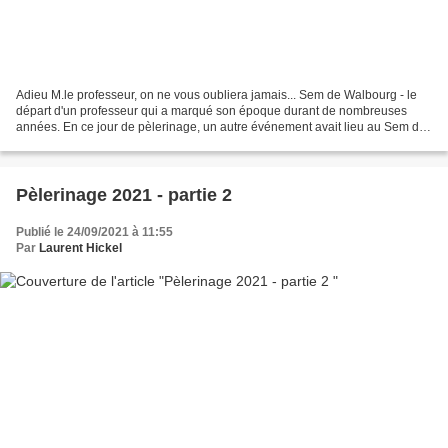
Adieu M.le professeur, on ne vous oubliera jamais... Sem de Walbourg - le
départ d'un professeur qui a marqué son époque durant de nombreuses
années. En ce jour de pèlerinage, un autre événement avait lieu au Sem de
Walbourg. M.Combeau, que l'on ne présente...
Pèlerinage 2021 - partie 2
Publié le 24/09/2021 à 11:55
Par
Laurent Hickel