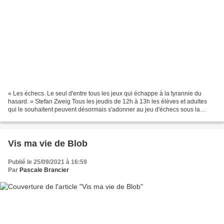
« Les échecs. Le seul d'entre tous les jeux qui échappe à la tyrannie du
hasard. » Stefan Zweig Tous les jeudis de 12h à 13h les élèves et adultes
qui le souhaitent peuvent désormais s'adonner au jeu d'échecs sous la
houlette de Mme Erbs. Cette dernière...
Vis ma vie de Blob
Publié le 25/09/2021 à 16:59
Par
Pascale Brancier