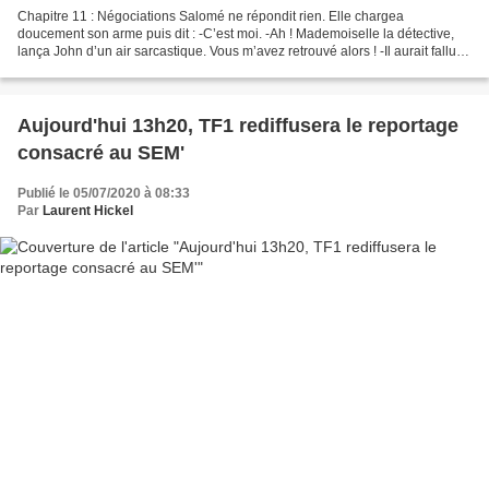
Chapitre 11 : Négociations Salomé ne répondit rien. Elle chargea
doucement son arme puis dit : -C’est moi. -Ah ! Mademoiselle la détective,
lança John d’un air sarcastique. Vous m’avez retrouvé alors ! -Il aurait fallu
être plus discret pour ne pas que...
Aujourd'hui 13h20, TF1 rediffusera le reportage
consacré au SEM'
Publié le 05/07/2020 à 08:33
Par
Laurent Hickel