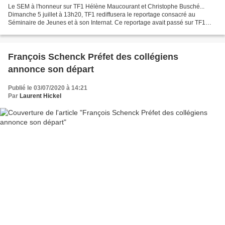
Le SEM à l'honneur sur TF1 Hélène Maucourant et Christophe Busché...
Dimanche 5 juillet à 13h20, TF1 rediffusera le reportage consacré au
Séminaire de Jeunes et à son Internat. Ce reportage avait passé sur TF1
une première fois le 1er Septembre 2018....
François Schenck Préfet des collégiens
annonce son départ
Publié le 03/07/2020 à 14:21
Par
Laurent Hickel