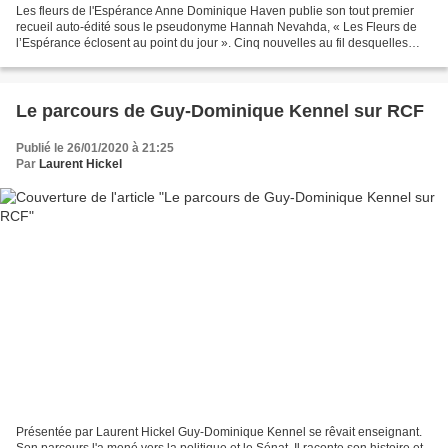
Les fleurs de l'Espérance Anne Dominique Haven publie son tout premier
recueil auto-édité sous le pseudonyme Hannah Nevahda, « Les Fleurs de
l’Espérance éclosent au point du jour ». Cinq nouvelles au fil desquelles
cinq narrateurs différents partagent...
Le parcours de Guy-Dominique Kennel sur RCF
Publié le 26/01/2020 à 21:25
Par
Laurent Hickel
Présentée par Laurent Hickel Guy-Dominique Kennel se rêvait enseignant.
Son parcours l'a mené vers la politique et le Sénat. Il raconte son histoire et