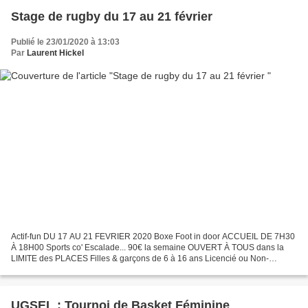
Stage de rugby du 17 au 21 février
Publié le 23/01/2020 à 13:03
Par
Laurent Hickel
Actif-fun DU 17 AU 21 FEVRIER 2020 Boxe Foot in door ACCUEIL DE 7H30
À 18H00 Sports co' Escalade... 90€ la semaine OUVERT À TOUS dans la
LIMITE des PLACES Filles & garçons de 6 à 16 ans Licencié ou Non-
Licencié Réservation auprès de Jérôme NIETRZEBA 06...
UGSEL : Tournoi de Basket Féminine