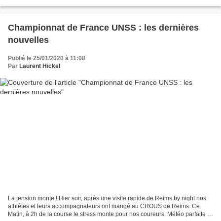
Viktor Krumeich 29e Axel Rino 45e...J'ai...
Championnat de France UNSS : les dernières
nouvelles
Publié le 25/01/2020 à 11:08
Par
Laurent Hickel
La tension monte ! Hier soir, après une visite rapide de Reims by night nos
athlètes et leurs accompagnateurs ont mangé au CROUS de Reims. Ce
Matin, à 2h de la course le stress monte pour nos coureurs. Météo parfaite le