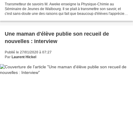
Transmetteur de savoirs M. Aweke enseigne la Physique-Chimie au
Séminaire de Jeunes de Walbourg. Il se plait à transmettre son savoir, et
c'est sans-doute une des raisons qui fait que beaucoup d'élèves l'apprécie. Il
a accepté de répondre à nos question. -...
Une maman d'élève publie son recueil de
nouvelles : Interview
Publié le 27/01/2020 à 07:27
Par
Laurent Hickel