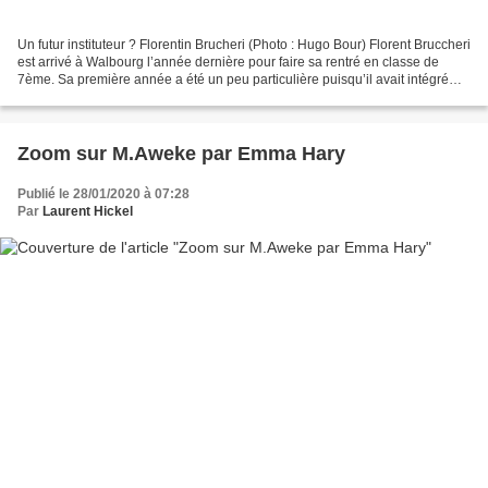
Un futur instituteur ? Florentin Brucheri (Photo : Hugo Bour) Florent Bruccheri
est arrivé à Walbourg l’année dernière pour faire sa rentré en classe de
7ème. Sa première année a été un peu particulière puisqu’il avait intégré
l’internat. Ce fait a facilité...
Zoom sur M.Aweke par Emma Hary
Publié le 28/01/2020 à 07:28
Par
Laurent Hickel