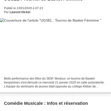
Publié le 23/01/2020 à 07:23
Par
Laurent Hickel
Belle performance des filles du SEM ! Bonjour. un tournoi de Basket
benjamines s'est déroulé ce mercredi 21 janvier 2020 en salle polyvalente.
L'équipe du séminaire de jeunes était opposée au collège Kléber de
Haguenau. Célia Fritsch que nous connaissons...
Comédie Musicale : Infos et réservation