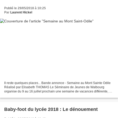
Publié le 29/05/2018 à 10:25
Par
Laurent Hickel
Il reste quelques places... Bande annonce - Semaine au Mont Sainte Odile
Réalisé par Elisabeth THOMAS Le Séminaire de Jeunes de Walbourg
organise du 9 au 16 juillet prochain une semaine de vacances différente, au
Mont Sainte Odile. Cette semaine s'inscrit...
Baby-foot du lycée 2018 : Le dénouement