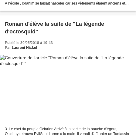
A l’école , Ibrahim se faisait harceler car ses vêtements étaient anciens et
laids. Un jour il décida...
Roman d'élève la suite de "La légende
d'octosquid"
Publié le 30/05/2018 à 10:43
Par
Laurent Hickel
3. Le chef du peuple Octarien Arrivé à la sortie de la bouche d'égout,
Octoboy retrouva EvilSquid arme à la main. Il venait d'affronter un Tantassin