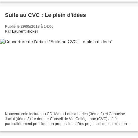
Suite au CVC : Le plein d'idées
Publié le 29/05/2018 à 14:06
Par
Laurent Hickel
Nouveau coin lecture au CDI Maria-Louisa Lorich (3ème 2) et Capucine
Jaclot (4ème 3) Le dernier Conseil de Vie Collégienne (CVC) a été
particulièrement prolifique en propositions. Des projets tel que la mise en
place de petits buts de football sur le...