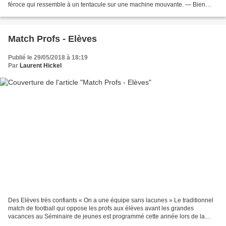
féroce qui ressemble à un tentacule sur une machine mouvante. — Bien
allons voir le chef de ton peuple....
Match Profs - Elèves
Publié le 29/05/2018 à 18:19
Par
Laurent Hickel
Des Elèves très confiants « On a une équipe sans lacunes » Le traditionnel
match de football qui oppose les profs aux élèves avant les grandes
vacances au Séminaire de jeunes est programmé cette année lors de la
soirée du lundi 18 juin à 19h30. Contrairement...