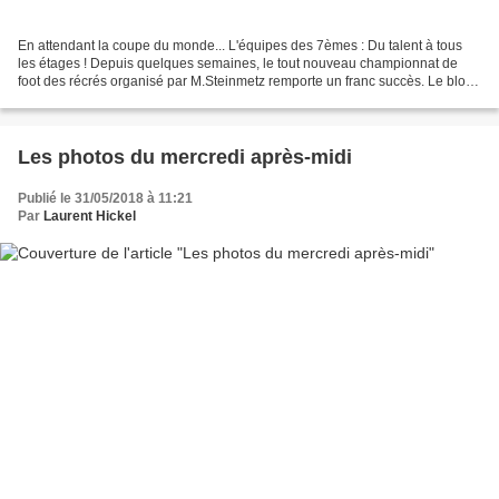
En attendant la coupe du monde... L'équipes des 7èmes : Du talent à tous
les étages ! Depuis quelques semaines, le tout nouveau championnat de
foot des récrés organisé par M.Steinmetz remporte un franc succès. Le blog
des élèves va suivre l'évènement...
Les photos du mercredi après-midi
Publié le 31/05/2018 à 11:21
Par
Laurent Hickel