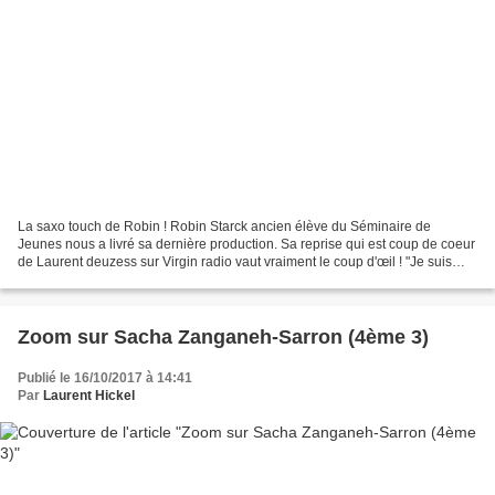
La saxo touch de Robin ! Robin Starck ancien élève du Séminaire de
Jeunes nous a livré sa dernière production. Sa reprise qui est coup de coeur
de Laurent deuzess sur Virgin radio vaut vraiment le coup d'œil ! "Je suis
actuellement en 1ère Bac Pro SN...
Zoom sur Sacha Zanganeh-Sarron (4ème 3)
Publié le 16/10/2017 à 14:41
Par
Laurent Hickel