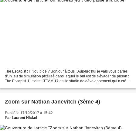
The Escapist : Hit ou bide ? Bonjour à tous ! Aujourd'hui je vais vous parler
d'un jeu de simulation pixélisé dans lequel le but est de s'évader de prison :
The Escapist. Histoire : TEAM 17 est le studio de développement qui a créé
ce fameux jeu. En 2015...
Zoom sur Nathan Janevitch (3ème 4)
Publié le 17/10/2017 à 15:42
Par
Laurent Hickel