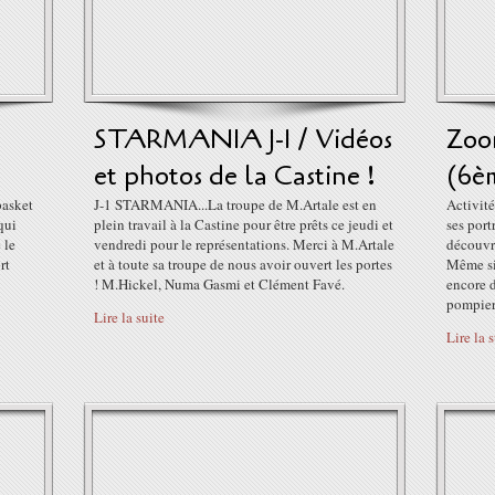
STARMANIA J-1 / Vidéos
Zoom
et photos de la Castine !
(6èm
basket
J-1 STARMANIA...La troupe de M.Artale est en
Activité
 qui
plein travail à la Castine pour être prêts ce jeudi et
ses port
 le
vendredi pour le représentations. Merci à M.Artale
découvre
rt
et à toute sa troupe de nous avoir ouvert les portes
Même si 
! M.Hickel, Numa Gasmi et Clément Favé.
encore d
pompier 
Lire la suite
Lire la 