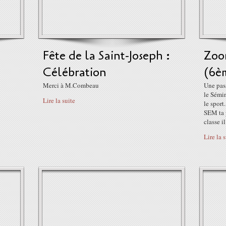
Fête de la Saint-Joseph :
Zoo
Célébration
(6èm
Merci à M.Combeau
Une pas
le Sémi
Lire la suite
le sport
SEM ta p
classe il
Lire la 