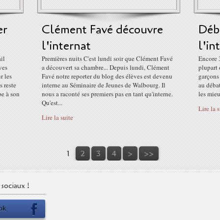
er
Clément Favé découvre
Déba
l'internat
l'in
il
Premières nuits C'est lundi soir que Clément Favé
Encore 3
ves
a découvert sa chambre... Depuis lundi, Clément
plupart 
r les
Favé notre reporter du blog des élèves est devenu
garçons 
s reste
interne au Séminaire de Jeunes de Walbourg. Il
au débat
be à son
nous a raconté ses premiers pas en tant qu'interne.
les mieu
Qu'est...
Lire la 
Lire la suite
1
2
3
4
>
>>
sociaux !
ok