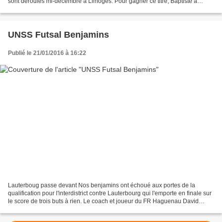
sont déroulés mi-décembre à Limoges. Pour gagner ce titre, Baptiste a
présenté un lièvre belge devant un jury...
UNSS Futsal Benjamins
Publié le 21/01/2016 à 16:22
Lauterboug passe devant Nos benjamins ont échoué aux portes de la
qualification pour l'interdistrict contre Lauterbourg qui l'emporte en finale sur
le score de trois buts à rien. Le coach et joueur du FR Haguenau David
Mastronardi a retenu deux raison...