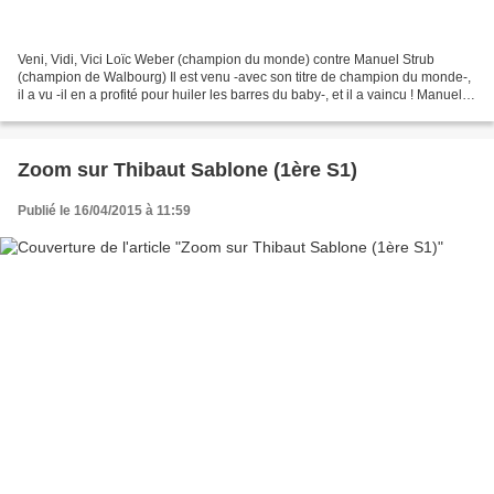
Veni, Vidi, Vici Loïc Weber (champion du monde) contre Manuel Strub
(champion de Walbourg) Il est venu -avec son titre de champion du monde-,
il a vu -il en a profité pour huiler les barres du baby-, et il a vaincu ! Manuel
Strub le vainqueur du tournoi...
Zoom sur Thibaut Sablone (1ère S1)
Publié le 16/04/2015 à 11:59