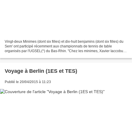
Vingt-deux Minimes (dont six filles) et dix-huit benjamins (dont six filles) du
Sem' ont participé récemment aux championnats de tennis de table
organisés par l'UGSEL(*) du Bas-Rhin. "Chez les minimes, Xavier Iaccobuci,
Antoine Pointereau et Kevin Kornetscky...
Voyage à Berlin (1ES et TES)
Publié le 20/04/2015 à 11:23