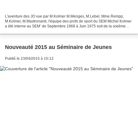
L'aventure des JO vue par M.Kolmer M.Menges, M.Lebel, Mme Rempp,
M.Kolmer, M.Mastronardi, l'équipe des profs de sport du SEM Michel Kolmer
a été interne au SEM’ de Septembre 1968 à Juin 1975 soit de la sixième
jusqu’à la Terminale. Il est également Professeur...
Nouveauté 2015 au Séminaire de Jeunes
Publié le 23/04/2015 à 15:12