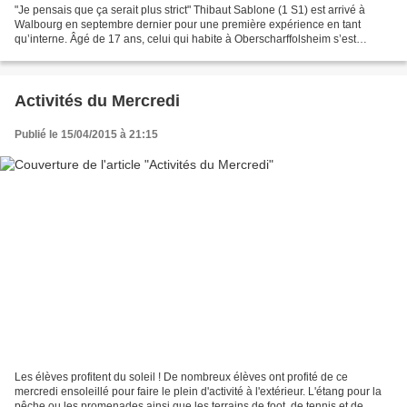
"Je pensais que ça serait plus strict" Thibaut Sablone (1 S1) est arrivé à
Walbourg en septembre dernier pour une première expérience en tant
qu’interne. Âgé de 17 ans, celui qui habite à Oberscharffolsheim s’est
intégré facilement à l’Internat à tel...
Activités du Mercredi
Publié le 15/04/2015 à 21:15
Les élèves profitent du soleil ! De nombreux élèves ont profité de ce
mercredi ensoleillé pour faire le plein d'activité à l'extérieur. L'étang pour la
pêche ou les promenades ainsi que les terrains de foot, de tennis et de