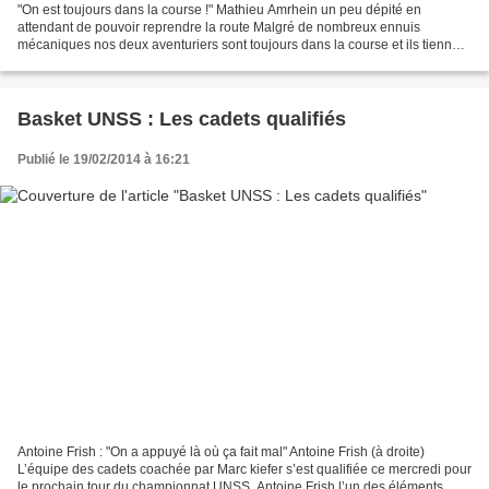
"On est toujours dans la course !" Mathieu Amrhein un peu dépité en
attendant de pouvoir reprendre la route Malgré de nombreux ennuis
mécaniques nos deux aventuriers sont toujours dans la course et ils tiennent
à le faire savoir. « On n’a pas abandonné,...
Basket UNSS : Les cadets qualifiés
Publié le 19/02/2014 à 16:21
Antoine Frish : "On a appuyé là où ça fait mal" Antoine Frish (à droite)
L’équipe des cadets coachée par Marc kiefer s’est qualifiée ce mercredi pour
le prochain tour du championnat UNSS. Antoine Frish l’un des éléments