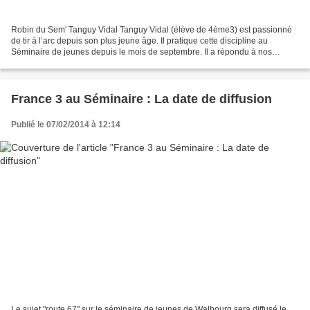
Robin du Sem' Tanguy Vidal Tanguy Vidal (élève de 4ème3) est passionné
de tir à l’arc depuis son plus jeune âge. Il pratique cette discipline au
Séminaire de jeunes depuis le mois de septembre. Il a répondu à nos
questions… Comment t’es venu l’idée de...
France 3 au Séminaire : La date de diffusion
Publié le 07/02/2014 à 12:14
Le sujet "route 67" sur le séminaire de jeunes de Walbourg sera diffusé le