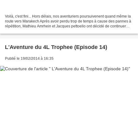
Voilà, c'est fini... Hors délais, nos aventuriers poursuivenent quand même la
route vers Marakech Après avoir perdu trop de temps à cause des pannes à
répétition, Mathieu Amrhein et Jacques pettoello ont décidé de continuer
jusqu'à Marakech malgré qu'ils...
L'Aventure du 4L Trophee (Episode 14)
Publié le 19/02/2014 à 16:35