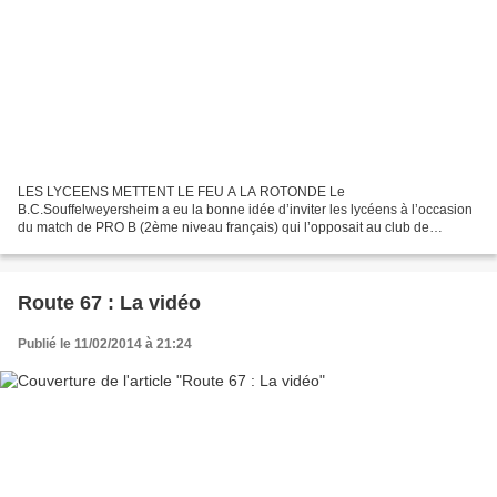
LES LYCEENS METTENT LE FEU A LA ROTONDE Le
B.C.Souffelweyersheim a eu la bonne idée d’inviter les lycéens à l’occasion
du match de PRO B (2ème niveau français) qui l’opposait au club de
Chalons Reims. Ce match disputé en cinq actes, si en plus des deux...
Route 67 : La vidéo
Publié le 11/02/2014 à 21:24