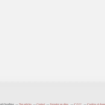
tail Overblog
Top articles
Contact
Signaler un abus
C.G.U.
Cookies et donn