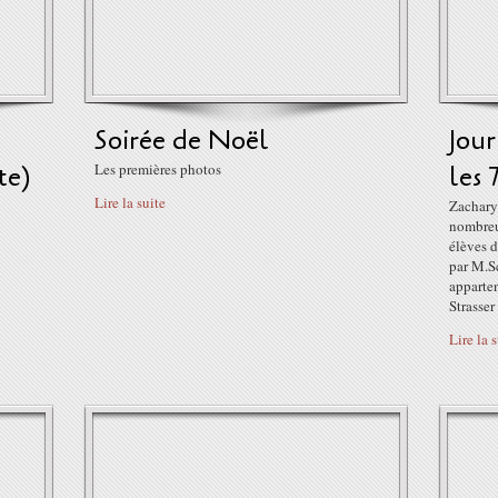
Soirée de Noël
Jou
te)
Les premières photos
les
Lire la suite
Zachary 
nombreu
élèves 
par M.Sc
apparte
Strasser
Lire la 