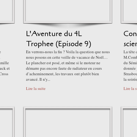
L'Aventure du 4L
Conf
Trophee (Episode 9)
scie
e
En verrons-nous la fin ? Voila la question que nous
La tête
a
nous posons en cette veille de vacance de Noël…
M.Combe
mille
Le plancher est posé, et même si le moteur ne
du Sémin
uck et
démarre pas encore faute de radiateur en cours
donnée 
Cross
d’acheminement, les travaux ont plutôt bien
Strasbou
avancé. Il n’y...
la soirée
Lire la suite
Lire la 