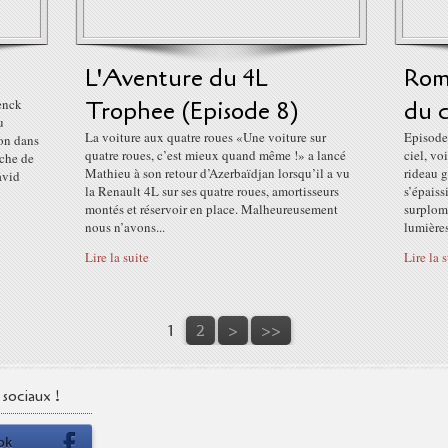
L'Aventure du 4L
Rom
henck
Trophee (Episode 8)
du 
u
La voiture aux quatre roues «Une voiture sur
Episode 
ion dans
quatre roues, c’est mieux quand même !» a lancé
ciel, vo
èche de
Mathieu à son retour d’Azerbaïdjan lorsqu’il a vu
rideau g
avid
la Renault 4L sur ses quatre roues, amortisseurs
s’épaiss
montés et réservoir en place. Malheureusement
surplomb
nous n’avons...
lumières
Lire la suite
Lire la 
1
2
>
>>
sociaux !
ok