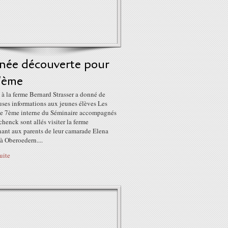
rnée découverte pour
 7ème
à la ferme Bernard Strasser a donné de
ses informations aux jeunes élèves Les
de 7ème interne du Séminaire accompagnés
henck sont allés visiter la ferme
nant aux parents de leur camarade Elena
 à Oberoedern....
suite