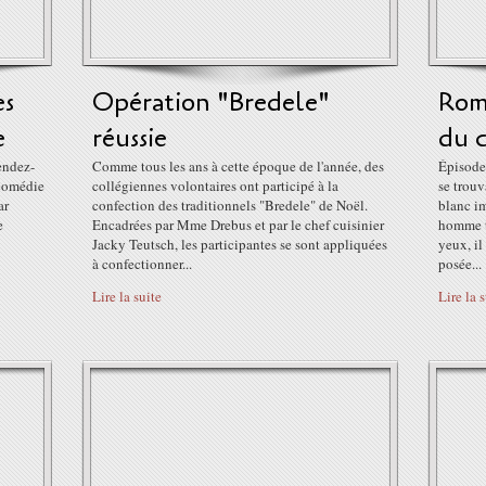
es
Opération "Bredele"
Rom
e
réussie
du c
rendez-
Comme tous les ans à cette époque de l'année, des
Épisode 
 comédie
collégiennes volontaires ont participé à la
se trouv
ar
confection des traditionnels "Bredele" de Noël.
blanc i
e
Encadrées par Mme Drebus et par le chef cuisinier
homme t
Jacky Teutsch, les participantes se sont appliquées
yeux, i
à confectionner...
posée...
Lire la suite
Lire la 