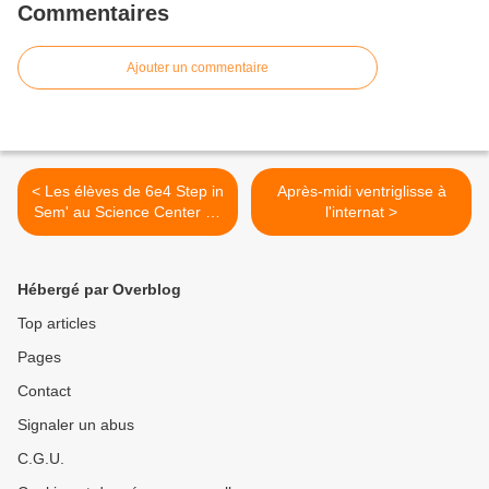
Commentaires
Ajouter un commentaire
< Les élèves de 6e4 Step in
Après-midi ventriglisse à
Sem' au Science Center de
l'internat >
Luxembourg
Hébergé par Overblog
Top articles
Pages
Contact
Signaler un abus
C.G.U.