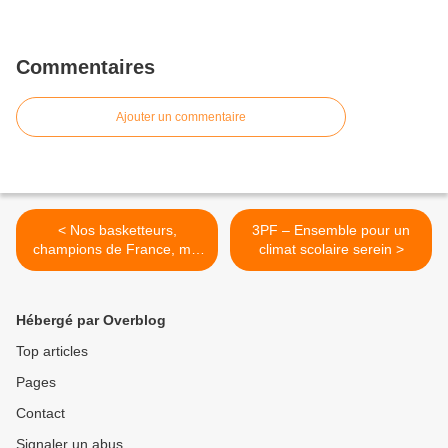
Commentaires
Ajouter un commentaire
< Nos basketteurs,
3PF – Ensemble pour un
champions de France, mis
climat scolaire serein >
à l'honneur par le recteur
de l'académie de
Strasbourg
Hébergé par Overblog
Top articles
Pages
Contact
Signaler un abus