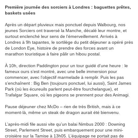
Première journée des sorciers à Londres : baguettes prêtes,
baskets usées
Après un départ pluvieux mais ponctuel depuis Walbourg, nos
jeunes Sorciers ont traversé la Manche, décalé leur montre, et
surtout enclenché leur sens de l’émerveillement. Arrivés à
Londres à 9h tapantes, le sortilège du petit déjeuner a opéré près
de London Eye, histoire de prendre des forces avant un
marathon touristique à faire pâlir un hibou postal.
À 10h, direction Paddington pour un tour guidé d’une heure : le
fameux ours s’est montré, avec une belle immersion pour
commencer, avec l’objectif marmelade à remplir. Puis les pas
s’enchaînent : Big Ben (toujours ponctuel, lui aussi), Saint James
Park (où les écureuils parlent peut-être fourchelangue), et
Trafalgar Square, où les pigeons se prennent pour des Animagi.
Pause déjeuner chez McDo – rien de très British, mais à ce
moment-là, même un steak de dragon aurait été bienvenu.
L’après-midi file aussi vite qu’un balai Nimbus 2000 : Downing
Street, Parlement Street, puis embarquement pour une mini-
croisière sur la Tamise à 13h05. L’équipage ne portait pas de