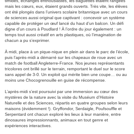
timides, échanges enthousiastes, les baguettes étaient rangées
mais les cœurs, eux, étaient grands ouverts. Très vite, les élèves
ont été plongés dans l’univers scolaire britannique avec un cours
de sciences aussi original que captivant : concevoir un système
capable de protéger un œuf lancé du haut d’un balcon. Un défi
digne d’un cours à Poudlard ! À l’ordre du jour également : un
temps tout aussi créatif en arts plastiques, où l’imagination de
chacun a pu s’exprimer.
À midi, place à un pique-nique en plein air dans le parc de l’école,
puis l’après-midi a démarré sur les chapeaux de roue avec un
match de football Angleterre-France. Nos jeunes représentants
tricolores ont brillé sur le terrain, remportant le duel sur le score
sans appel de 3-0. Un exploit qui mérite bien une coupe… ou au
moins une Chocogrenouille en guise de récompense.
L’après-midi s’est poursuivi par une immersion au cœur des
mystères de la nature avec la visite du Muséum d’Histoire
Naturelle et des Sciences, répartis en quatre groupes selon leurs
maisons (évidemment !). Gryffondor, Serdaigle, Poufsouffle et
Serpentard ont chacun exploré les lieux à leur manière, entre
dinosaures impressionnants, animaux en tout genre et
expériences interactives.