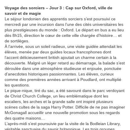
Voyage des sorciers – Jour 3 : Cap sur Oxford, ville de
savoir et de magie
Le séjour londonien des apprentis sorciers s’est poursuivi ce
mercredi par une incursion dans l’une des cités universitaires les
plus prestigieuses du monde : Oxford. Le départ en bus a eu lieu
dès 8h15, direction le cœur de cette ville chargée d’histoire… et
de sortilèges.
À l’arrivée, sous un soleil radieux, une visite guidée attendait les
élèves, menée par deux guides locaux francophones dont
l’accent délicieusement british ajoutait un charme certain à la
découverte. Malgré un léger retard au démarrage, la balade s’est
déroulée dans une atmosphère studieuse et enjouée, ponctuée
d’anecdotes historiques passionnantes. Les élèves, curieux
comme des premières années arrivant à Poudlard, ont multiplié
les questions.
Le pique-nique, tiré du sac, a été savouré dans le parc verdoyant
de Christ Church College, un lieu emblématique dont les
escaliers, les arches et la grande salle ont inspiré plusieurs
scènes cultes de la saga Harry Potter. Difficile de ne pas imaginer
McGonagall accueillir une nouvelle promotion sous les regards
des quatre maisons…
L’après-midi s’est poursuivie par la visite de la Bodleian Library,
véritable sanctuaire du savoir britannique. Les trois groupes