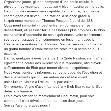
Organisme jaune, gluant, composé d’une seule cellule, le
physarum polycephalum rebaptisé « blob » fascine et interpelle.
Dépourvu de cerveau mais capable d’apprendre, ce drôle de
champignon est devenu une star de la science grâce à
l'expérience menée par Thomas Pesquet
à bord de l’ISS.
Quasiment immortel -
il peut entrer en dormance en se
desséchant, et "ressusciter" à des heures plus propices - le Blob
est c
apable d'apprendre de ses expériences, voire transmettre
ses apprentissages à un congénère en fusionnant avec lui.
L'expérience réalisée par Thomas Pesquet sera reproduite par
un grand nombre d’établissements scolaires la semaine du 11
octobre.
D’ici là, quelques élèves de 2nde 1, la 2nde Newton, s’entraînent
également à couler des milieux pour le reproduire, afin d’avoir
suffisamment de Blob pour mener diverses expériences.
Nous vous tiendrons informés, sur cette page, de l'évolution et
des événements qui ont lieu autour de cet être vivant
unicellulaire, visible à l’œil nu… si particulier.
On remercie Virgile d'avoir fabriqué la « Blob Box », car le Blob
déteste la lumière.
Les élèves attendent impatiemment lundi matin, pour voir
comment il s’est développé pendant ces deux jours.
Suivez l'aventure avec nous !